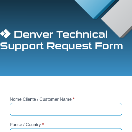
Denver Technical
Support Request Form
Modulo
Nome Cliente / Customer Name
*
Se
richiesta
sei
assistenza
un
essere
umano,
Paese / Country
*
lascia