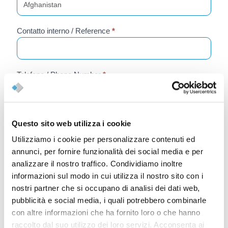
questo
campo
vuoto.
Contatto interno / Reference
*
Telefono / Phone Number
*
Email
*
Questo sito web utilizza i cookie
Utilizziamo i cookie per personalizzare contenuti ed
annunci, per fornire funzionalità dei social media e per
Matricola / Serial Number
*
analizzare il nostro traffico. Condividiamo inoltre
informazioni sul modo in cui utilizza il nostro sito con i
nostri partner che si occupano di analisi dei dati web,
pubblicità e social media, i quali potrebbero combinarle
Modello Macchina / Machine Model
*
con altre informazioni che ha fornito loro o che hanno
raccolto dal suo utilizzo dei loro servizi. Acconsenta ai