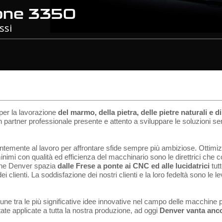
tone 3350
ssi
per la lavorazione
del marmo, della pietra, delle pietre naturali e di
un partner professionale presente e attento a sviluppare le soluzioni sem
ntemente al lavoro per affrontare sfide sempre più ambiziose. Ottimizz
i minimi con qualità ed efficienza del macchinario sono le direttrici che
ine Denver spazia
dalle Frese a ponte ai CNC ed alle lucidatrici
tut
ei clienti. La soddisfazione dei nostri clienti e la loro fedeltà sono l
une tra le più significative idee innovative nel campo delle macchine
ate applicate a tutta la nostra produzione, ad oggi
Denver vanta anco