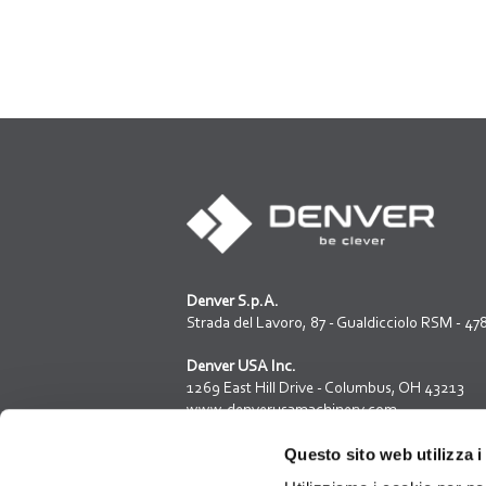
Denver S.p.A.
Strada del Lavoro, 87 - Gualdicciolo RSM - 4
Denver USA Inc.
1269 East Hill Drive - Columbus, OH 43213
www.denverusamachinery.com
Questo sito web utilizza i
Iscrizione reg. società della R.S.M. N.1312
Capitale sociale: 3.200.000,00