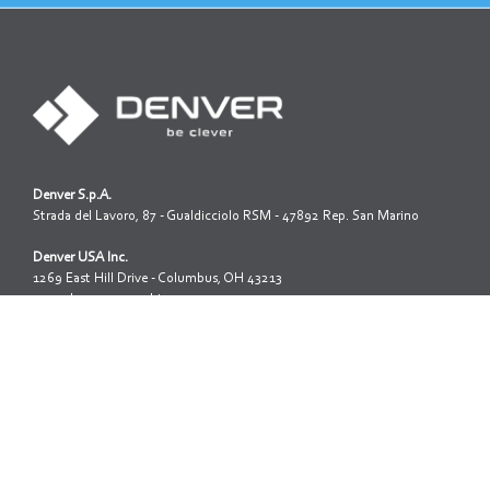
Denver S.p.A.
Strada del Lavoro, 87 - Gualdicciolo RSM - 47892 Rep. San Marino
Denver USA Inc.
1269 East Hill Drive - Columbus, OH 43213
www.denverusamachinery.com
Iscrizione reg. società della R.S.M. N.1312
Capitale sociale: 3.200.000,00
Tel: +39 0549 999 688
Fax: +39 0549 999 651