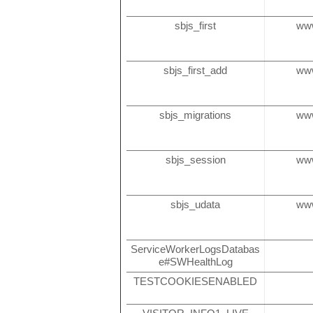
sbjs_first
ww
sbjs_first_add
ww
sbjs_migrations
ww
sbjs_session
ww
sbjs_udata
ww
ServiceWorkerLogsDatabas
e#SWHealthLog
TESTCOOKIESENABLED