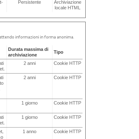
t-
Persistente
Archiviazione
locale HTML
rasmettendo informazioni in forma anonima.
Durata massima di
Tipo
archiviazione
ti
2 anni
Cookie HTTP
et.
ti
2 anni
Cookie HTTP
to
a
1 giorno
Cookie HTTP
ti
1 giorno
Cookie HTTP
et.
t,
1 anno
Cookie HTTP
so