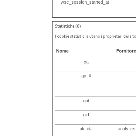
wsc_session_started_at
Statistiche (6)
I cookie statistici aiutano i proprietari del 
Nome
Fornitor
_ga
_ga_#
_gat
_gid
_pk_id#
analytics