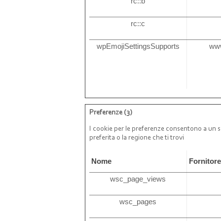
rc::b
rc::c
wpEmojiSettingsSupports
ww
Preferenze (3)
I cookie per le preferenze consentono a un si
preferita o la regione che ti trovi
Nome
Fornitor
wsc_page_views
wsc_pages