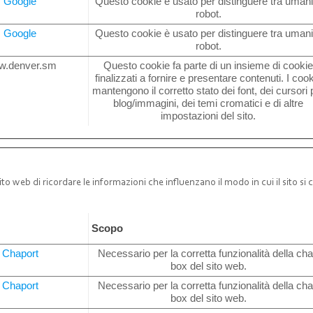
Google
Questo cookie è usato per distinguere tra umani
robot.
Google
Questo cookie è usato per distinguere tra umani
robot.
w.denver.sm
Questo cookie fa parte di un insieme di cooki
finalizzati a fornire e presentare contenuti. I coo
mantengono il corretto stato dei font, dei cursori 
blog/immagini, dei temi cromatici e di altre
impostazioni del sito.
to web di ricordare le informazioni che influenzano il modo in cui il sito si
e
Scopo
Chaport
Necessario per la corretta funzionalità della cha
box del sito web.
Chaport
Necessario per la corretta funzionalità della cha
box del sito web.