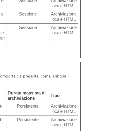
 e
Sessione
Archiviazione
locale HTML
 e
Sessione
Archiviazione
locale HTML
e
Sessione
Archiviazione
kie
locale HTML
per
 comporta o si presenta, come la lingua
Durata massima di
Tipo
archiviazione
t-
Persistente
Archiviazione
locale HTML
t-
Persistente
Archiviazione
locale HTML