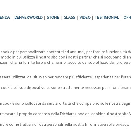
IENDA
DENVER WORLD
STONE
GLASS
VIDEO
TESTIMONIAL
OFF
i cookie per personalizzare contenuti ed annunci, per fornire funzionalità de
modo in cui utilizza il nostro sito con i nostri partner che si occupano di ana
ioni che ha fornito loro o che hanno raccolto dal suo utilizzo dei loro serv
ssere utilizzati dai siti web per rendere più efficiente l'esperienza per l'uten
kie sul suo dispositivo se sono strettamente necessari per il funzionamento 
cuni cookie sono collocate da servizi di terzi che compaiono sulle nostre pagi
revocare il proprio consenso dalla Dichiarazione dei cookie sul nostro sito
ci e come trattiamo i dati personali nella nostra Informativa sulla privacy.