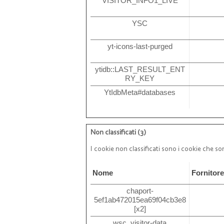
VISITOR_INFO1_LIVE
YSC
yt-icons-last-purged
ytidb::LAST_RESULT_ENT
RY_KEY
YtIdbMeta#databases
Non classificati (3)
I cookie non classificati sono i cookie che son
Nome
Fornitor
chaport-
5ef1ab472015ea69f04cb3e8
[x2]
wsc_visitor-data