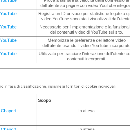
YouTube
Prova a stimare la velocità della connessione
dell'utente su pagine con video YouTube integrat
YouTube
Registra un ID univoco per statistiche legate a qu
video YouTube sono stati visualizzati dall'utente
YouTube
Necessario per l'implementazione e la funzionali
dei contenuti video di YouTube sul sito.
YouTube
Memorizza le preferenze del lettore video
dell'utente usando il video YouTube incorporat
YouTube
Utilizzato per tracciare l'interazione dell'utente co
contenuti incorporati.
o in fase di classificazione, insieme ai fornitori di cookie individuali.
e
Scopo
Chaport
In attesa
Chaport
In attesa