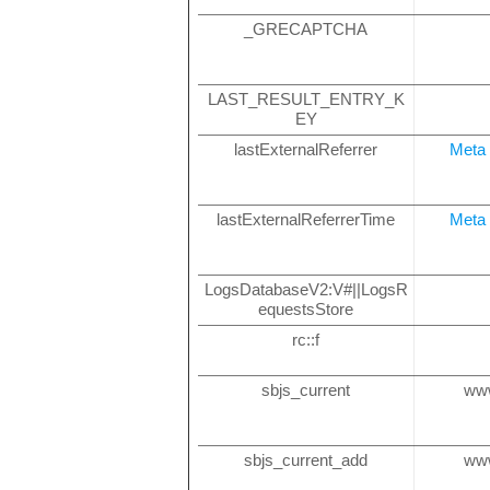
_GRECAPTCHA
LAST_RESULT_ENTRY_K
EY
lastExternalReferrer
Meta 
lastExternalReferrerTime
Meta 
LogsDatabaseV2:V#||LogsR
equestsStore
rc::f
sbjs_current
ww
sbjs_current_add
ww