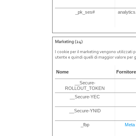
_pk_ses#
analytics
Marketing (24)
I cookie per il marketing vengono utilizzati pe
utente e quindi quelli di maggior valore per gli
Nome
Fornitor
__Secure-
ROLLOUT_TOKEN
__Secure-YEC
__Secure-YNID
_fbp
Meta 