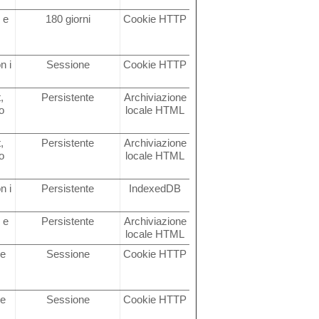
 e
180 giorni
Cookie HTTP
n i
Sessione
Cookie HTTP
,
Persistente
Archiviazione
o
locale HTML
,
Persistente
Archiviazione
o
locale HTML
n i
Persistente
IndexedDB
 e
Persistente
Archiviazione
locale HTML
ne
Sessione
Cookie HTTP
ù
ne
Sessione
Cookie HTTP
ù