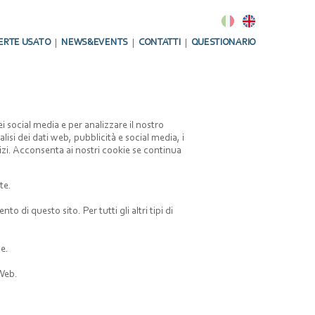
ERTE USATO
NEWS&EVENTS
CONTATTI
QUESTIONARIO
i social media e per analizzare il nostro
lisi dei dati web, pubblicità e social media, i
izi. Acconsenta ai nostri cookie se continua
te.
di questo sito. Per tutti gli altri tipi di
ne.
 Web.