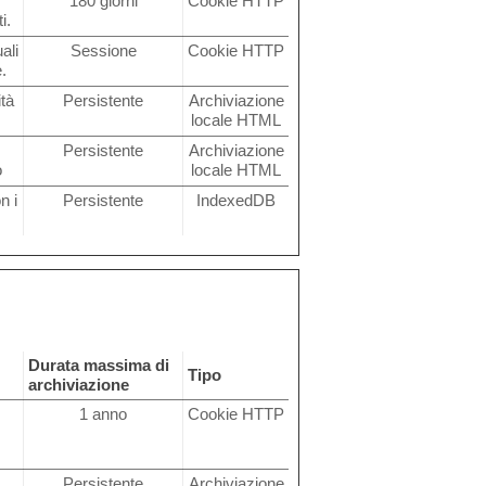
180 giorni
Cookie HTTP
i.
ali
Sessione
Cookie HTTP
.
tà
Persistente
Archiviazione
locale HTML
Persistente
Archiviazione
o
locale HTML
n i
Persistente
IndexedDB
Durata massima di
Tipo
archiviazione
1 anno
Cookie HTTP
Persistente
Archiviazione