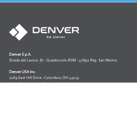
Denver S.p.A.
Strada del Lavoro, 87 - Gualdicciolo RSM - 47892 Rep. San Marino
Denver USA Inc.
1269 East Hill Drive - Columbus, OH 43213
www.denverusamachinery.com
Iscrizione reg. società della R.S.M. N.1312
Capitale sociale: 3.200.000,00
Tel: +39 0549 999 688
Fax: +39 0549 999 651