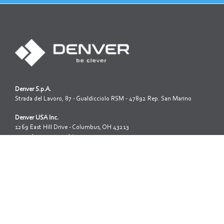
Denver S.p.A.
Strada del Lavoro, 87 - Gualdicciolo RSM - 47892 Rep. San Marino
Denver USA Inc.
1269 East Hill Drive - Columbus, OH 43213
www.denverusamachinery.com
Iscrizione reg. società della R.S.M. N.1312
Capitale sociale: 3.200.000,00
Tel: +39 0549 999 688
Fax: +39 0549 999 651