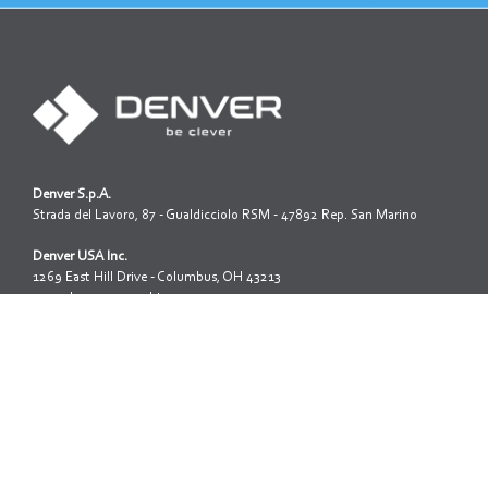
Denver S.p.A.
Strada del Lavoro, 87 - Gualdicciolo RSM - 47892 Rep. San Marino
Denver USA Inc.
1269 East Hill Drive - Columbus, OH 43213
www.denverusamachinery.com
Iscrizione reg. società della R.S.M. N.1312
Capitale sociale: 3.200.000,00
Tel: +39 0549 999 688
Fax: +39 0549 999 651