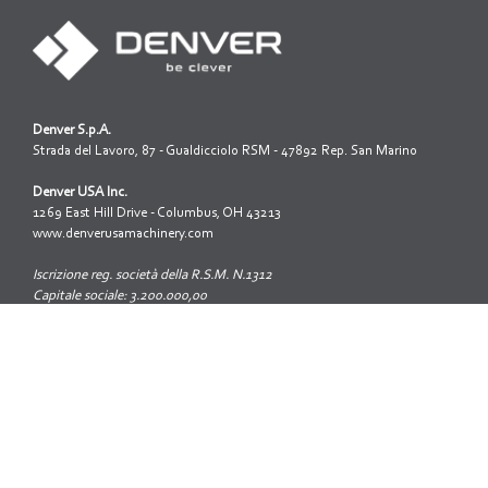
Denver S.p.A.
Strada del Lavoro, 87 - Gualdicciolo RSM - 47892 Rep. San Marino
Denver USA Inc.
1269 East Hill Drive - Columbus, OH 43213
www.denverusamachinery.com
Iscrizione reg. società della R.S.M. N.1312
Capitale sociale: 3.200.000,00
Tel: +39 0549 999 688
Fax: +39 0549 999 651