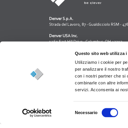
Denver S.p.A.
Strada del Lavoro, 87 - Gualdicciolo RSM - 4
Denver USA Inc.
1269 East Hill Drive - Columbus, OH 43213
www.denverusamachinery.com
Questo sito web utilizza i
Iscrizione reg. società della R.S.M. N.1312
Utilizziamo i cookie per pe
Capitale sociale: 3.200.000,00
per analizzare il nostro tra
con i nostri partner che si
combinarle con altre inform
servizi. Acconsenta ai nost
Connect with Den
Selezione
Necessario
del
consenso