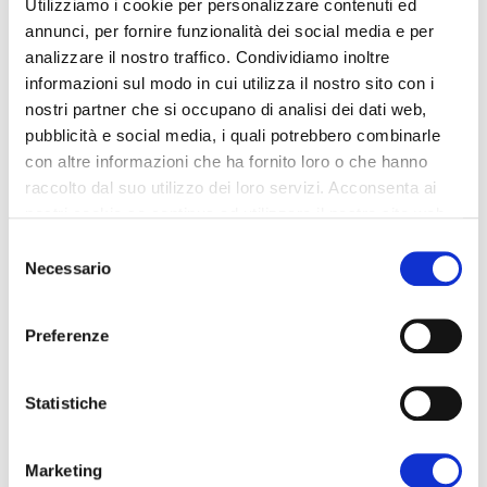
Utilizziamo i cookie per personalizzare contenuti ed
annunci, per fornire funzionalità dei social media e per
analizzare il nostro traffico. Condividiamo inoltre
informazioni sul modo in cui utilizza il nostro sito con i
nostri partner che si occupano di analisi dei dati web,
pubblicità e social media, i quali potrebbero combinarle
con altre informazioni che ha fornito loro o che hanno
raccolto dal suo utilizzo dei loro servizi. Acconsenta ai
Stando
nostri cookie se continua ad utilizzare il nostro sito web.
Selezione
Necessario
del
consenso
CONTINUA
Preferenze
Statistiche
Marketing