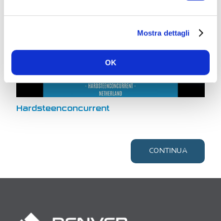
Mostra dettagli
OK
Hardsteenconcurrent
CONTINUA