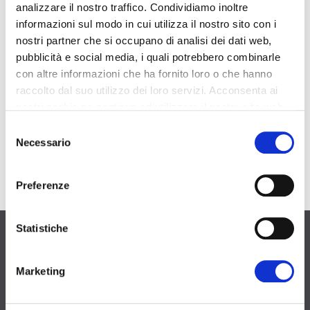
Guarda le nostre macchine in funzione
analizzare il nostro traffico. Condividiamo inoltre
informazioni sul modo in cui utilizza il nostro sito con i
Denver ti offre la possibilità di entrare direttamente da casa tua
nostri partner che si occupano di analisi dei dati web,
nel solution center aziendale e di visionare on line la gamma
pubblicità e social media, i quali potrebbero combinarle
pressoché infinita di lavorazioni possibili sulle nostra macchine,
dialogando in diretta con i nostri tecnici e seguendo passo a passo
con altre informazioni che ha fornito loro o che hanno
la programmazione software. Basta compilare il form scegliendo il
raccolto dal suo utilizzo dei loro servizi. Acconsenta ai
modello che ti interessa e sarai contattato per fissare insieme
data, ora, lavorazioni ed argomenti da seguire on line.
nostri cookie se continua ad utilizzare il nostro sito web.
Selezione
Prenota ora
Necessario
del
consenso
Preferenze
Statistiche
Marketing