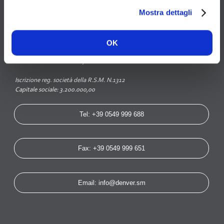
Mostra dettagli
Denver S.p.A.
Strada del Lavoro, 87 - Gualdicciolo RSM - 47892 Rep. San Marino
OK
Denver USA Inc.
1269 East Hill Drive - Columbus, OH 43213
www.denverusamachinery.com
Iscrizione reg. società della R.S.M. N.1312
Capitale sociale: 3.200.000,00
Tel: +39 0549 999 688
Fax: +39 0549 999 651
Email: info@denver.sm